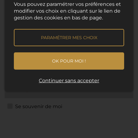
Vous pouvez paramétrer vos préférences et
modifier vos choix en cliquant sur le lien de
Partenaires
gestion des cookies en bas de page.
PARAMÉTRER MES CHOIX
Email
OK POUR MOI !
Continuer sans accepter
Mot de passe
Se souvenir de moi
L'interface d'administration utilise des cookies pour
fonctionner. En cliquant sur le bouton ci-dessous, vous
acceptez l'utilisation de ces cookies.